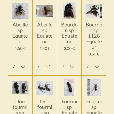
Abeille
Abeille
Bourdo
Bourdo
sp
sp
n sp
n sp
Equate
Equate
Equate
1128
ur
ur
ur
Equate
ur
1,50 €
1,50 €
3,00 €
3,50 €
Ajouter au panier
Ajouter au panier
Ajouter au panier
Ajouter au pan
Duo
Duo
Fourmi
Fourmi
fourmi
fourmi
sp
sp
s sp
s sp
Equate
Equate