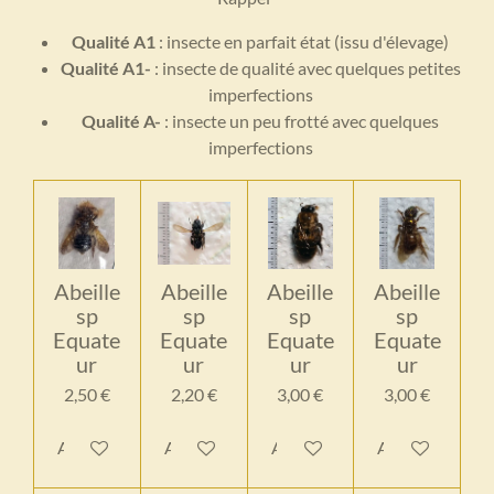
Qualité A1
: insecte en parfait état (issu d'élevage)
Qualité A1-
: insecte de qualité avec quelques petites
imperfections
Qualité A-
: insecte un peu frotté avec quelques
imperfections
Abeille
Abeille
Abeille
Abeille
sp
sp
sp
sp
Equate
Equate
Equate
Equate
ur
ur
ur
ur
2,50 €
2,20 €
3,00 €
3,00 €
Ajouter au panier
Ajouter au panier
Ajouter au panier
Ajouter au pan