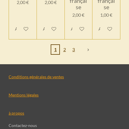
françai
françai
2,00 €
2,00 €
se
se
2,00 €
1,00 €
Ajouter au panier
Ajouter au panier
Ajouter au panier
Ajouter au pan
1
2
3
Conditions générales de ventes
Mentions légales
à propos
Contactez-nous