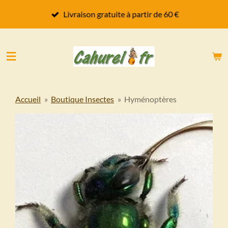
Passer
Livraison gratuite à partir de 60 €
au
contenu
principal
Accueil
»
Boutique Insectes
»
Hyménoptères