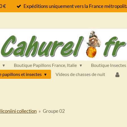
60 €
Expéditions uniquement vers la France métropolita
s
Boutique Papillons France, Italie
Boutique Insectes
e papillons et insectes
Videos de chasses de nuit
iconiini collection
»
Groupe 02