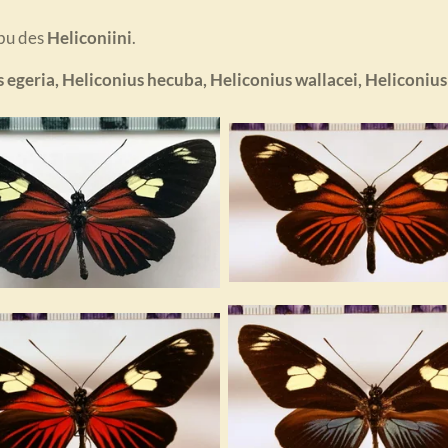
ibu des
Heliconiini
.
s egeria, Heliconius hecuba, Heliconius wallacei, Heliconiu