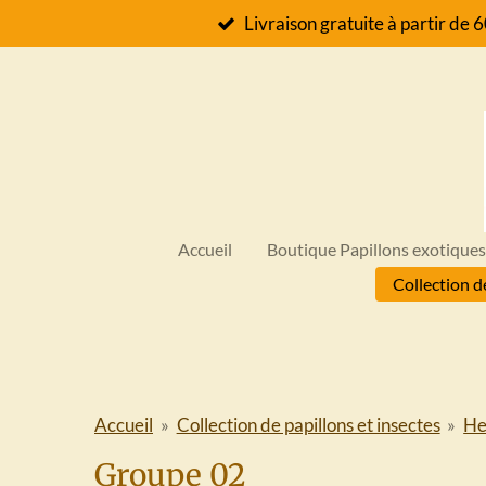
Livraison gratuite à partir de 
Passer
au
contenu
principal
Accueil
Boutique Papillons exotique
Collection d
Accueil
»
Collection de papillons et insectes
»
Hel
Groupe 02