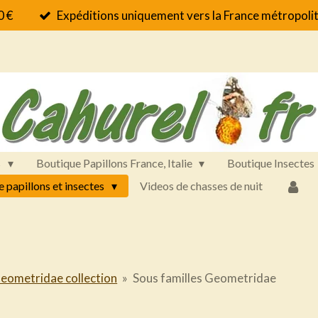
0 €
Expéditions uniquement vers la France métropolit
s
Boutique Papillons France, Italie
Boutique Insectes
e papillons et insectes
Videos de chasses de nuit
eometridae collection
»
Sous familles Geometridae