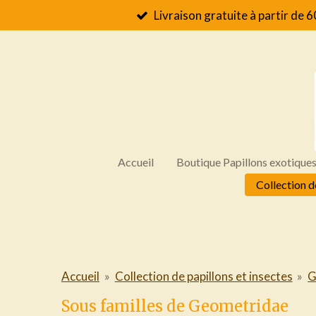
Livraison gratuite à partir de 6
Passer
au
contenu
principal
Accueil
Boutique Papillons exotique
Collection d
Accueil
»
Collection de papillons et insectes
»
G
Sous familles de Geometridae