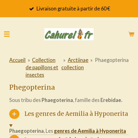
Passer
Livraison gratuite à partir de 60 €
au
contenu
principal
Accueil
»
Collection
»
Arctiinae
»
Phaegopterina
de papillons et
collection
insectes
Phegopterina
Sous tribu des
Phaegoterina
, famille des
Erebidae.
Les genres de Aemilia à Hyponerita
Phaegopterina
, Les
genres de Aemilia à Hyponerita