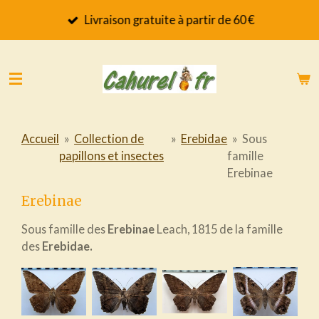
Passer
Livraison gratuite à partir de 60 €
au
contenu
principal
Accueil
»
Collection de
»
Erebidae
»
Sous
papillons et insectes
famille
Erebinae
Erebinae
Sous famille des
Erebinae
Leach, 1815 de la famille
des
Erebidae.