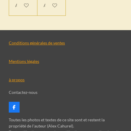
Ajouter au panier
Ajouter au panier
Conditions générales de ventes
Mentions légales
à propos
Contactez-nous
F
a
c
Toutes les photos et textes de ce site sont et restent la
e
propriété de l'auteur (Alex Cahurel).
b