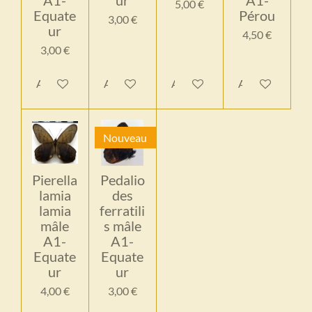
A1-
ur
A1-
5,00 €
Equate
Pérou
3,00 €
ur
4,50 €
3,00 €
Ajouter au panier
Ajouter au panier
Ajouter au panier
Ajouter au pan
Nouveau
Pierella
Pedalio
lamia
des
lamia
ferratili
mâle
s mâle
A1-
A1-
Equate
Equate
ur
ur
4,00 €
3,00 €