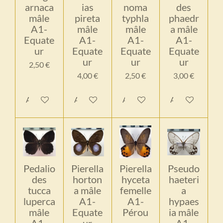
arnaca
ias
noma
des
mâle
pireta
typhla
phaedr
A1-
mâle
mâle
a mâle
Equate
A1-
A1-
A1-
ur
Equate
Equate
Equate
ur
ur
ur
2,50 €
4,00 €
2,50 €
3,00 €
Ajouter au panier
Ajouter au panier
Ajouter au panier
Ajouter au pan
Pedalio
Pierella
Pierella
Pseudo
des
horton
hyceta
haeteri
tucca
a mâle
femelle
a
luperca
A1-
A1-
hypaes
mâle
Equate
Pérou
ia mâle