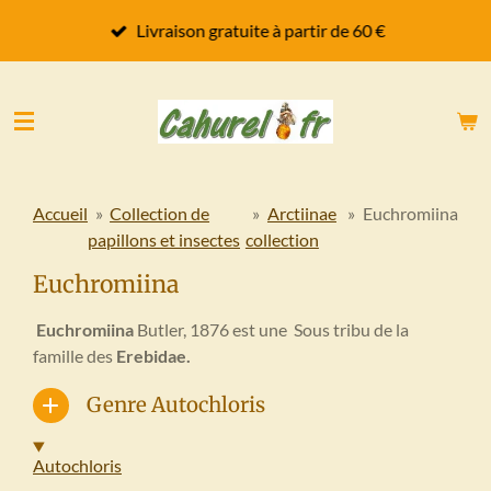
Passer
Livraison gratuite à partir de 60 €
au
contenu
principal
Accueil
»
Collection de
»
Arctiinae
»
Euchromiina
papillons et insectes
collection
Euchromiina
Euchromiina
Butler, 1876 est une Sous tribu de la
famille des
Erebidae.
Genre Autochloris
Autochloris