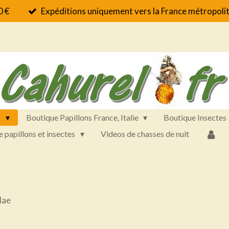
0 €
Expéditions uniquement vers la France métropolit
s
Boutique Papillons France, Italie
Boutique Insectes
e papillons et insectes
Videos de chasses de nuit
dae