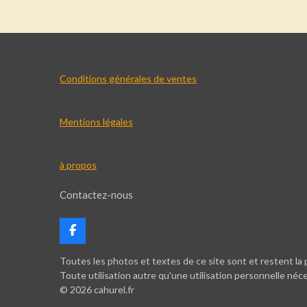
Conditions générales de ventes
Mentions légales
à propos
Contactez-nous
F
a
c
Toutes les photos et textes de ce site sont et restent la p
e
Toute utilisation autre qu'une utilisation personnelle néc
b
© 2026 cahurel.fr
o
o