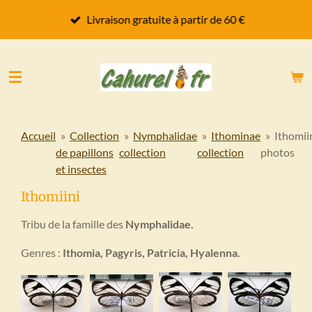
Passer
Livraison gratuite à partir de 60 €
au
contenu
principal
Accueil
»
Collection
»
Nymphalidae
»
Ithominae
»
Ithomii
de papillons
collection
collection
photos
et insectes
Ithomiini
Tribu de la famille des
Nymphalidae.
Genres :
Ithomia, Pagyris, Patricia, Hyalenna.