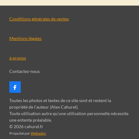
Conditions générales de ventes
Mentions légales
à propos
Contactez-nous
F
a
c
Toutes les photos et textes de ce site sont et restent la
e
propriété de l'auteur (Alex Cahurel).
b
Toute utilisation autre qu'une utilisation personnelle nécessite
o
une entente préalable.
o
k
© 2026 cahurel.fr
Propulsé par
Webador