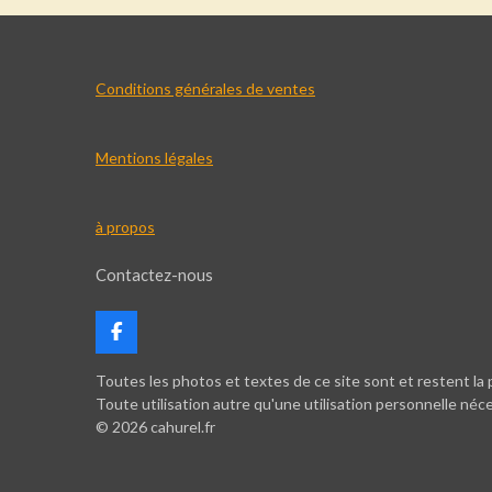
Conditions générales de ventes
Mentions légales
à propos
Contactez-nous
F
a
c
Toutes les photos et textes de ce site sont et restent la p
e
Toute utilisation autre qu'une utilisation personnelle néc
b
© 2026 cahurel.fr
o
o
k