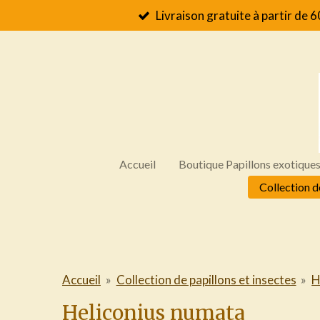
Livraison gratuite à partir de 6
Passer
au
contenu
principal
Accueil
Boutique Papillons exotique
Collection d
Accueil
»
Collection de papillons et insectes
»
H
Heliconius numata