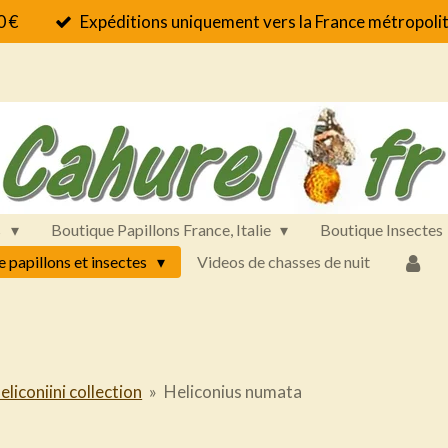
0 €
Expéditions uniquement vers la France métropolit
s
Boutique Papillons France, Italie
Boutique Insectes
e papillons et insectes
Videos de chasses de nuit
eliconiini collection
»
Heliconius numata