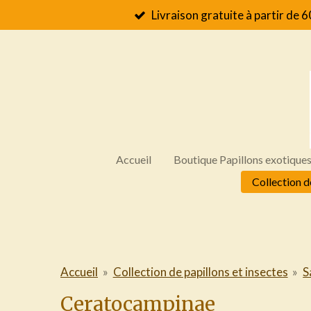
Livraison gratuite à partir de 6
Passer
au
contenu
principal
Accueil
Boutique Papillons exotique
Collection d
Accueil
»
Collection de papillons et insectes
»
S
Ceratocampinae