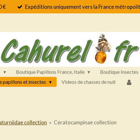
0 €
Expéditions uniquement vers la France métropolit
s
Boutique Papillons France, Italie
Boutique Insectes
e papillons et insectes
Videos de chasses de nuit
aturniidae collection
»
Ceratocampinae collection