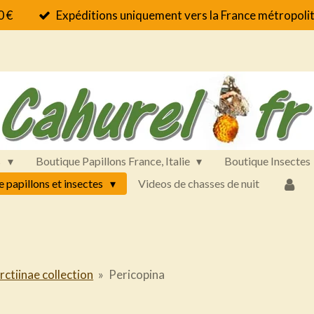
0 €
Expéditions uniquement vers la France métropolit
s
Boutique Papillons France, Italie
Boutique Insectes
e papillons et insectes
Videos de chasses de nuit
rctiinae collection
»
Pericopina