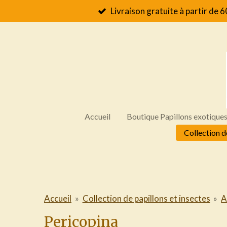
Livraison gratuite à partir de 6
Passer
au
contenu
principal
Accueil
Boutique Papillons exotique
Collection d
Accueil
»
Collection de papillons et insectes
»
A
Pericopina