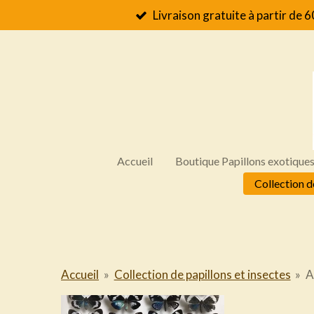
Livraison gratuite à partir de 6
Passer
au
contenu
principal
Accueil
Boutique Papillons exotique
Collection d
Accueil
»
Collection de papillons et insectes
»
A