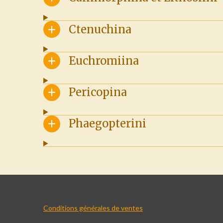
Ctenuchina
Euchromiina
Pericopina
Phaegopterini
Conditions générales de ventes