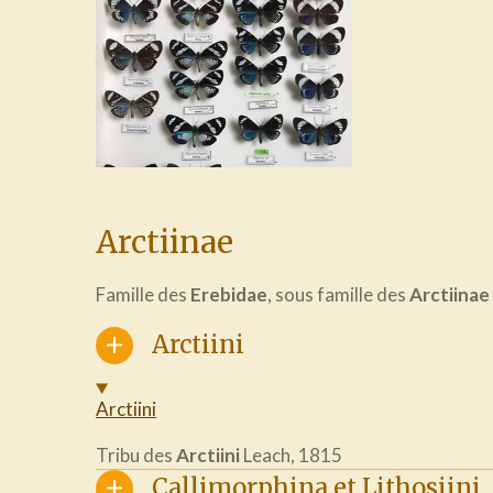
Arctiinae
Famille des
Erebidae
, sous famille des
Arctiinae
Arctiini
Arctiini
Tribu des
Arctiini
Leach, 1815
Callimorphina et Lithosiini