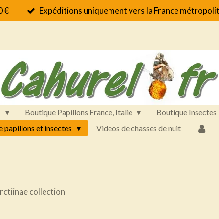
0 €
Expéditions uniquement vers la France métropolit
s
Boutique Papillons France, Italie
Boutique Insectes
e papillons et insectes
Videos de chasses de nuit
rctiinae collection