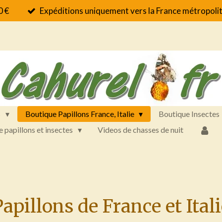
0 €
Expéditions uniquement vers la France métropolit
s
Boutique Papillons France, Italie
Boutique Insectes
e papillons et insectes
Videos de chasses de nuit
apillons de France et Ital