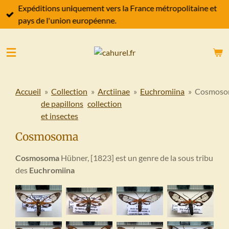
Expéditions uniquement vers la France métropolitaine et
Passer
pays de l'union européenne.
au
contenu
principal
Accueil
»
Collection
»
Arctiinae
»
Euchromiina
»
Cosmos
de papillons
collection
et insectes
Cosmosoma
Cosmosoma
Hübner, [1823] est un genre de la sous tribu
des
Euchromiina