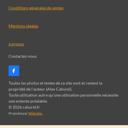
Conditions générales de ventes
Mentions légales
à propos
Contactez-nous
F
a
c
Toutes les photos et textes de ce site sont et restent la
e
propriété de l'auteur (Alex Cahurel).
b
Toute utilisation autre qu'une utilisation personnelle nécessite
o
une entente préalable.
o
k
© 2026 cahurel.fr
Propulsé par
Webador