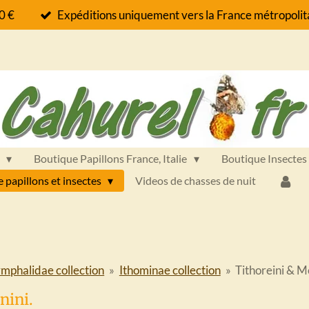
60 €
Expéditions uniquement vers la France métropolita
s
Boutique Papillons France, Italie
Boutique Insectes
e papillons et insectes
Videos de chasses de nuit
mphalidae collection
»
Ithominae collection
»
Tithoreini & M
nini.