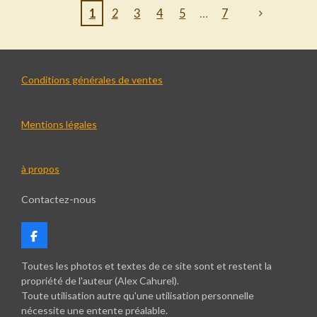
1
2
3
4
5
7
Conditions générales de ventes
Mentions légales
à propos
Contactez-nous
F
a
c
Toutes les photos et textes de ce site sont et restent la
e
propriété de l'auteur (Alex Cahurel).
b
Toute utilisation autre qu'une utilisation personnelle
o
nécessite une entente préalable.
o