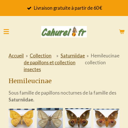
Passer
Livraison gratuite à partir de 60 €
au
contenu
principal
Accueil
»
Collection
»
Saturniidae
»
Hemileucinae
de papillons et
collection
collection
insectes
Hemileucinae
Sous famille de papillons nocturnes de la famille des
Saturniidae.