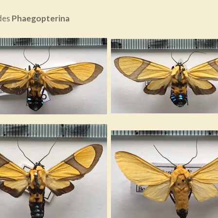
 des
Phaegopterina