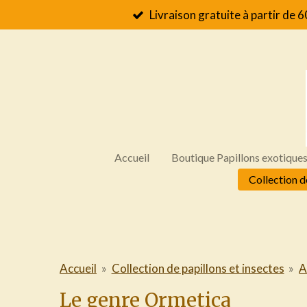
Livraison gratuite à partir de 6
Passer
au
contenu
principal
Accueil
Boutique Papillons exotique
Collection d
Accueil
»
Collection de papillons et insectes
»
A
Le genre Ormetica