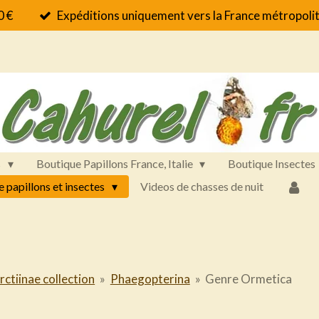
0 €
Expéditions uniquement vers la France métropolit
s
Boutique Papillons France, Italie
Boutique Insectes
e papillons et insectes
Videos de chasses de nuit
rctiinae collection
»
Phaegopterina
»
Genre Ormetica