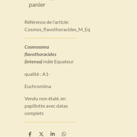
panier
Référence de l'article:
Cosmos_flavothoracides_M_Eq
Cosmosoma
flavothoracides
(intensa)
mâle Equateur
qualité : A1-
Euchromiina
Vendu non étalé, en
papillotte avec datas
complets
P
P
P
P