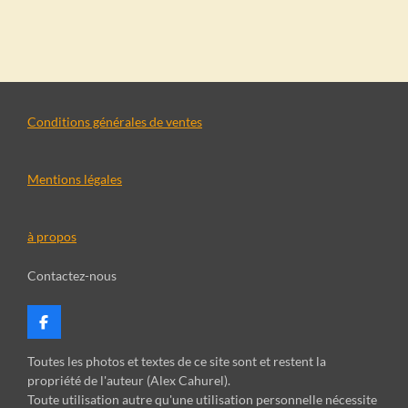
a
a
a
a
r
r
r
r
t
t
t
t
a
a
a
a
g
g
g
g
e
e
e
e
r
r
r
r
Conditions générales de ventes
Mentions légales
à propos
Contactez-nous
F
a
c
Toutes les photos et textes de ce site sont et restent la
e
propriété de l'auteur (Alex Cahurel).
b
Toute utilisation autre qu'une utilisation personnelle nécessite
o