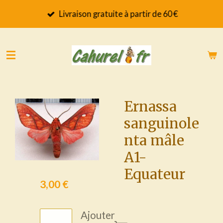
Passer
Livraison gratuite à partir de 60 €
au
contenu
principal
Ernassa
sanguinole
nta mâle
A1-
Equateur
3,00 €
Ajouter