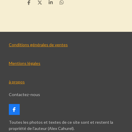
P
P
P
P
a
a
a
a
r
r
r
r
t
t
t
t
a
a
a
a
g
g
g
g
e
e
e
e
r
r
r
r
Conditions générales de ventes
Mentions légales
à propos
Contactez-nous
F
a
c
Toutes les photos et textes de ce site sont et restent la
e
propriété de l'auteur (Alex Cahurel).
b