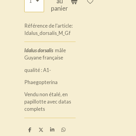
au
panier
Référence de l'article:
Idalus_dorsalis_M_Gf
Idalus dorsalis
mâle
Guyane française
qualité : A1-
Phaegopterina
Vendu non étalé, en
papillotte avec datas
complets
P
P
P
P