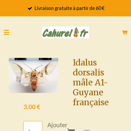
Passer
Livraison gratuite à partir de 60 €
au
contenu
principal
Idalus
dorsalis
mâle A1-
Guyane
française
3,00 €
Ajouter