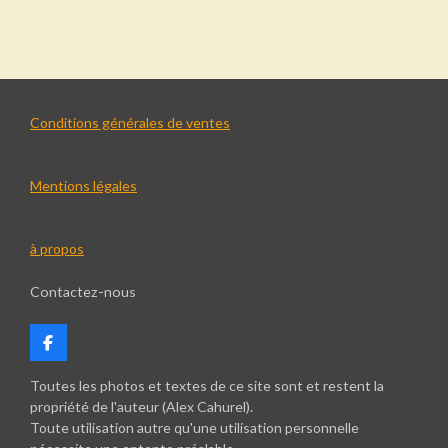
a
a
a
a
r
r
r
r
t
t
t
t
a
a
a
a
g
g
g
g
e
e
e
e
r
r
r
r
Conditions générales de ventes
Mentions légales
à propos
Contactez-nous
F
a
c
Toutes les photos et textes de ce site sont et restent la
e
propriété de l'auteur (Alex Cahurel).
b
Toute utilisation autre qu'une utilisation personnelle
o