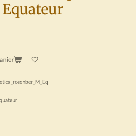
 Equateur
anier
tica_rosenber_M_Eq
quateur