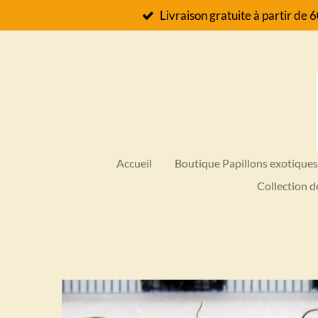
Livraison gratuite à partir de 
Passer
au
contenu
principal
Accueil
Boutique Papillons exotique
Collection d