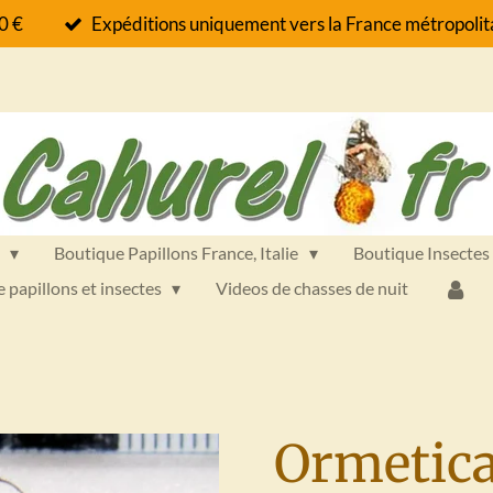
60 €
Expéditions uniquement vers la France métropolita
s
Boutique Papillons France, Italie
Boutique Insectes
e papillons et insectes
Videos de chasses de nuit
Ormetica