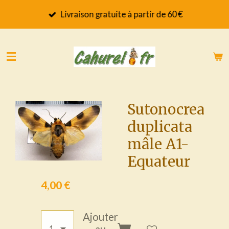
Passer
Livraison gratuite à partir de 60 €
au
contenu
principal
Sutonocrea
duplicata
mâle A1-
Equateur
4,00 €
Ajouter
au