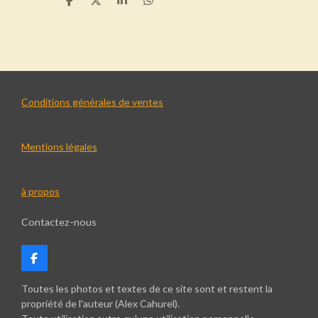
P
P
P
P
a
a
a
a
r
r
r
r
t
t
t
t
a
a
a
a
g
g
g
g
e
e
e
e
r
r
r
r
Conditions générales de ventes
Mentions légales
à propos
Contactez-nous
F
a
c
Toutes les photos et textes de ce site sont et restent la
e
propriété de l'auteur (Alex Cahurel).
b