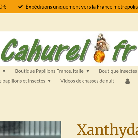
60 €
Expéditions uniquement vers la France métropolita
s
Boutique Papillons France, Italie
Boutique Insectes
e papillons et insectes
Videos de chasses de nuit
Xanthyda