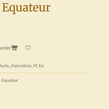
 Equateur
anier
hyda_chalcosticta_M_Eq
 Equateur