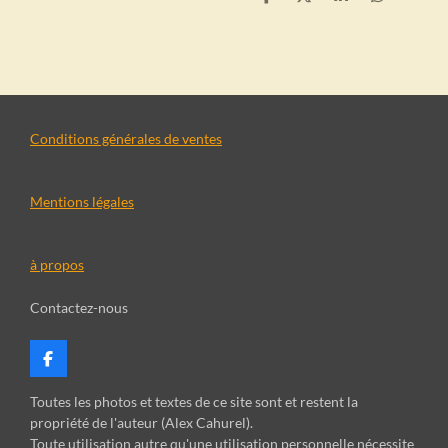
P
P
P
P
a
a
a
a
r
r
r
r
t
t
t
t
a
a
a
a
g
g
g
g
e
e
e
e
r
r
r
r
Conditions générales de ventes
Mentions légales
à propos
Contactez-nous
F
a
c
Toutes les photos et textes de ce site sont et restent la
e
propriété de l'auteur (Alex Cahurel).
b
Toute utilisation autre qu'une utilisation personnelle nécessite