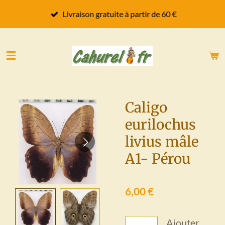
Passer
Livraison gratuite à partir de 60 €
au
contenu
principal
Caligo
eurilochus
livius mâle
A1- Pérou
6,00 €
Ajouter