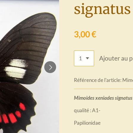
signatus
3,00 €
Ajouter au p
Référence de l'article:
Mimo
Mimoides xeniades signatu
qualité : A1-
Papilionidae