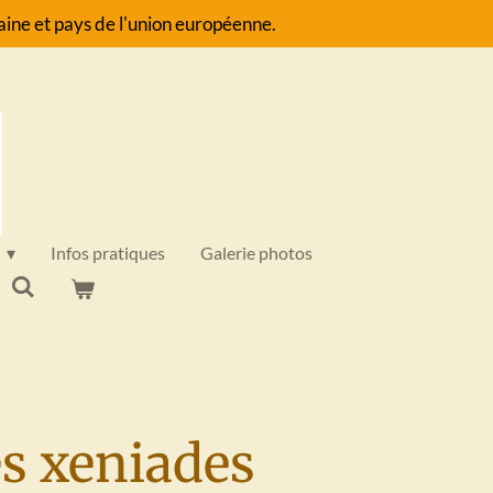
ine et pays de l'union européenne.
Infos pratiques
Galerie photos
s xeniades