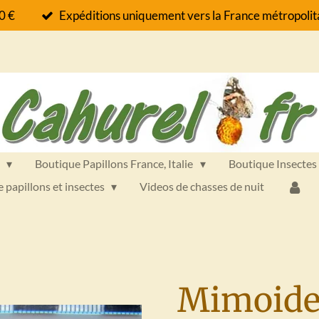
60 €
Expéditions uniquement vers la France métropolita
s
Boutique Papillons France, Italie
Boutique Insectes
e papillons et insectes
Videos de chasses de nuit
Mimoide