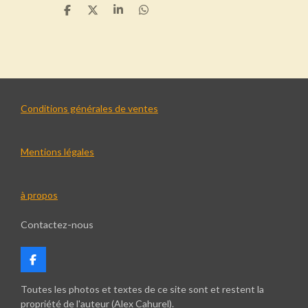
P
P
P
P
a
a
a
a
r
r
r
r
t
t
t
t
a
a
a
a
g
g
g
g
e
e
e
e
r
r
r
r
Conditions générales de ventes
Mentions légales
à propos
Contactez-nous
F
a
c
Toutes les photos et textes de ce site sont et restent la
e
propriété de l'auteur (Alex Cahurel).