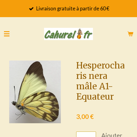
Passer
Livraison gratuite à partir de 60 €
au
contenu
principal
Hesperocha
ris nera
mâle A1-
Equateur
3,00 €
Ajouter