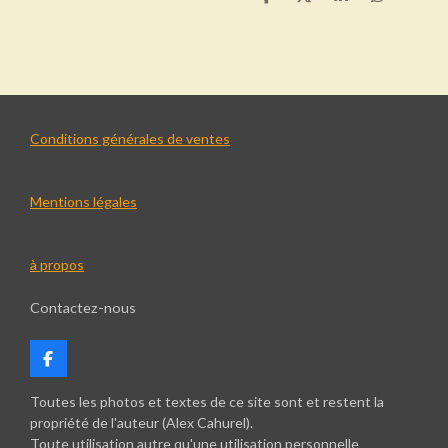
P
P
P
P
a
a
a
a
r
r
r
r
t
t
t
t
a
a
a
a
g
g
g
g
e
e
e
e
r
r
r
r
Conditions générales de ventes
Mentions légales
à propos
Contactez-nous
F
a
c
Toutes les photos et textes de ce site sont et restent la
e
propriété de l'auteur (Alex Cahurel).
b
Toute utilisation autre qu'une utilisation personnelle