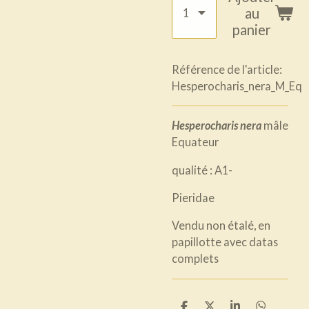
au
panier
Référence de l'article:
Hesperocharis_nera_M_Eq
Hesperocharis nera
mâle
Equateur
qualité : A1-
Pieridae
Vendu non étalé, en
papillotte avec datas
complets