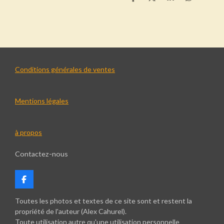
P
P
P
P
a
a
a
a
r
r
r
r
t
t
t
t
a
a
a
a
g
g
g
g
e
e
e
e
r
r
r
r
Conditions générales de ventes
Mentions légales
à propos
Contactez-nous
F
a
c
Toutes les photos et textes de ce site sont et restent la
e
propriété de l'auteur (Alex Cahurel).
b
Toute utilisation autre qu'une utilisation personnelle