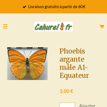
Passer
Livraison gratuite à partir de 60 €
au
contenu
principal
Phoebis
argante
mâle A1-
Equateur
3,00 €
Ajouter