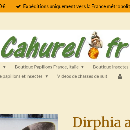
0 €
Expéditions uniquement vers la France métropolit
s
Boutique Papillons France, Italie
Boutique Insectes
e papillons et insectes
Videos de chasses de nuit
Dirphia 