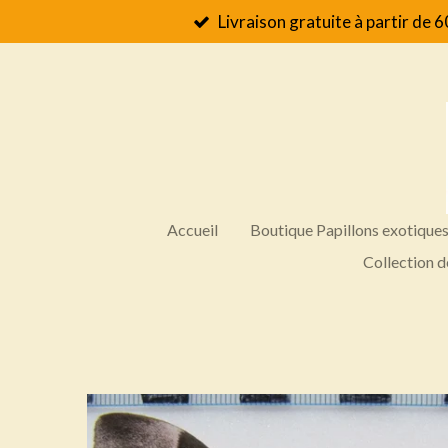
Livraison gratuite à partir de 6
Passer
au
contenu
principal
Accueil
Boutique Papillons exotique
Collection d