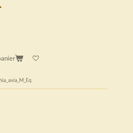
r
panier
hia_avia_M_Eq