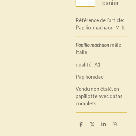
panier
Référence de l'article:
Papilio_machaon_M_It
Papilio machaon
mâle
Italie
qualité : A1-
Papilionidae
Vendu non étalé, en
papillotte avec datas
complets
P
P
P
P
a
a
a
a