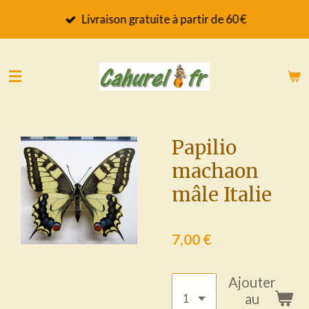
Passer
Livraison gratuite à partir de 60 €
au
contenu
principal
Papilio
machaon
mâle Italie
7,00 €
Ajouter
au