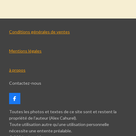
r
r
r
r
t
t
t
t
a
a
a
a
g
g
g
g
e
e
e
e
r
r
r
r
Conditions générales de ventes
Mentions légales
à propos
Contactez-nous
F
a
c
Toutes les photos et textes de ce site sont et restent la
e
propriété de l'auteur (Alex Cahurel).
b
Toute utilisation autre qu'une utilisation personnelle
o
nécessite une entente préalable.
o