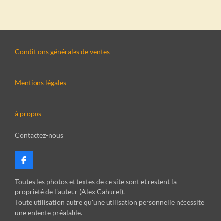
r
r
r
r
t
t
t
t
a
a
a
a
g
g
g
g
e
e
e
e
r
r
r
r
Conditions générales de ventes
Mentions légales
à propos
Contactez-nous
F
a
c
Toutes les photos et textes de ce site sont et restent la
e
propriété de l'auteur (Alex Cahurel).
b
Toute utilisation autre qu'une utilisation personnelle nécessite
o
une entente préalable.
o