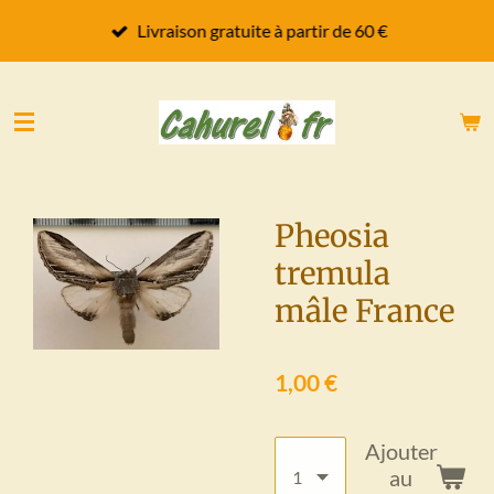
Passer
Livraison gratuite à partir de 60 €
au
contenu
principal
Pheosia
tremula
mâle France
1,00 €
Ajouter
au