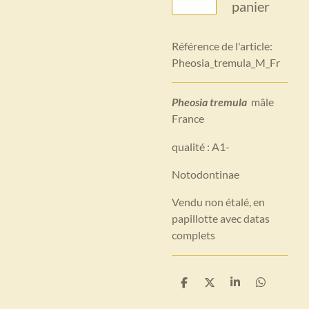
panier
Référence de l'article:
Pheosia_tremula_M_Fr
Pheosia tremula
mâle
France
qualité : A1-
Notodontinae
Vendu non étalé, en
papillotte avec datas
complets
P
P
P
P
a
a
a
a