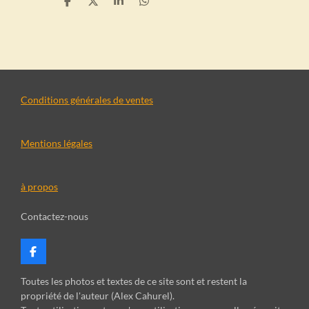
P
P
P
P
a
a
a
a
r
r
r
r
t
t
t
t
a
a
a
a
g
g
g
g
e
e
e
e
r
r
r
r
Conditions générales de ventes
Mentions légales
à propos
Contactez-nous
F
a
c
Toutes les photos et textes de ce site sont et restent la
e
propriété de l'auteur (Alex Cahurel).
b