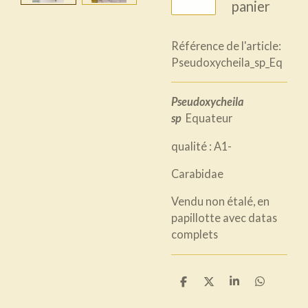
panier
Référence de l'article:
Pseudoxycheila_sp_Eq
Pseudoxycheila
sp
Equateur
qualité : A1-
Carabidae
Vendu non étalé, en
papillotte avec datas
complets
P
P
P
P
a
a
a
a