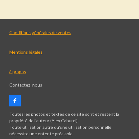
r
r
r
r
t
t
t
t
a
a
a
a
g
g
g
g
e
e
e
e
r
r
r
r
Conditions générales de ventes
Mentions légales
à propos
Contactez-nous
F
a
c
Toutes les photos et textes de ce site sont et restent la
e
propriété de l'auteur (Alex Cahurel).
b
Toute utilisation autre qu'une utilisation personnelle
o
nécessite une entente préalable.
o