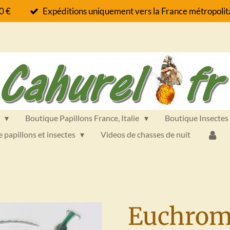
60 €
Expéditions uniquement vers la France métropolita
s
Boutique Papillons France, Italie
Boutique Insectes
e papillons et insectes
Videos de chasses de nuit
Euchrom