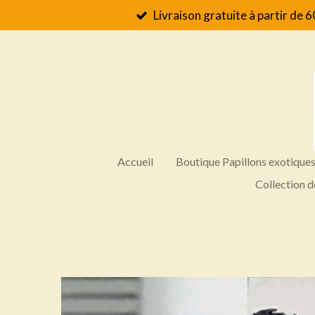
Livraison gratuite à partir de 6
Passer
au
contenu
principal
Accueil
Boutique Papillons exotique
Collection d