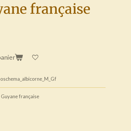
ane française
panier
aoschema_albicorne_M_Gf
e
Guyane française