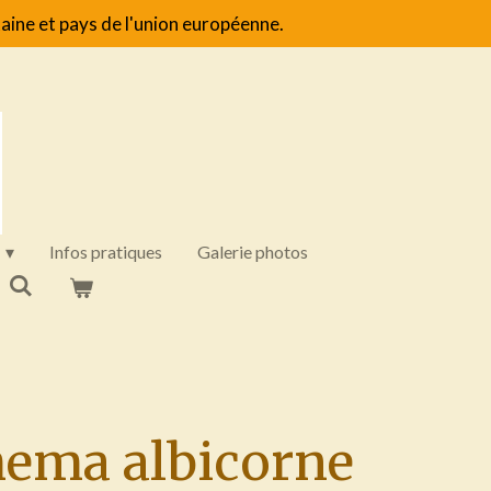
aine et pays de l'union européenne.
Infos pratiques
Galerie photos
ema albicorne