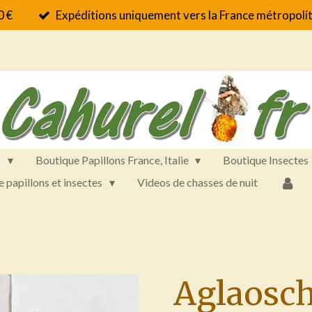
0 €
Expéditions uniquement vers la France métropolit
s
Boutique Papillons France, Italie
Boutique Insectes
e papillons et insectes
Videos de chasses de nuit
Aglaosch