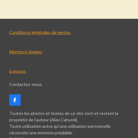
r
r
r
r
t
t
t
t
a
a
a
a
g
g
g
g
e
e
e
e
r
r
r
r
Conditions générales de ventes
Mentions légales
à propos
Contactez-nous
F
a
c
Toutes les photos et textes de ce site sont et restent la
e
propriété de l'auteur (Alex Cahurel).
b
Toute utilisation autre qu'une utilisation personnelle
o
nécessite une entente préalable.
o