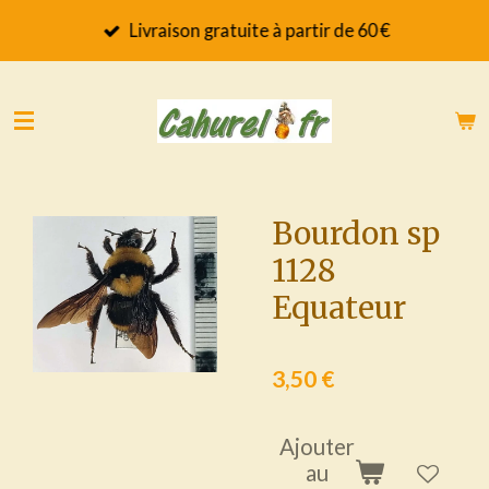
Passer
Livraison gratuite à partir de 60 €
au
contenu
principal
Bourdon sp
1128
Equateur
3,50 €
Ajouter
au