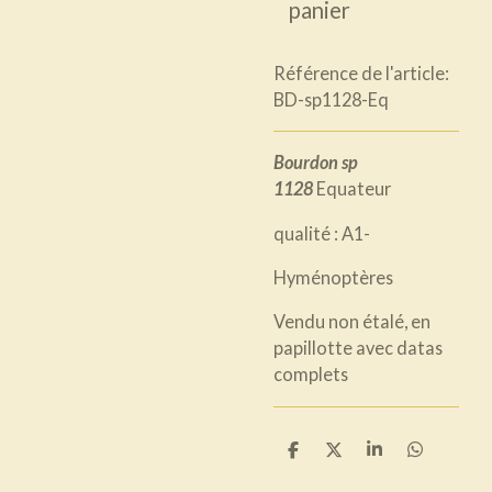
panier
Référence de l'article:
BD-sp1128-Eq
Bourdon sp
1128
Equateur
qualité : A1-
Hyménoptères
Vendu non étalé, en
papillotte avec datas
complets
P
P
P
P
a
a
a
a