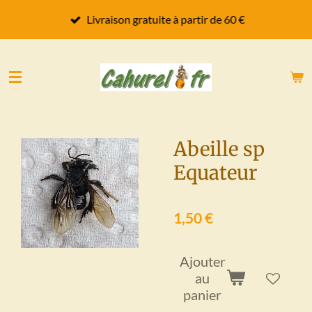
Passer
Livraison gratuite à partir de 60 €
au
contenu
principal
Abeille sp
Equateur
1,50 €
Ajouter
au
panier