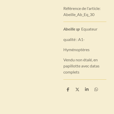
Référence de l'article:
Abeille_Ab_Eq_30
Abeille sp
Equateur
qualité : A1-
Hyménoptères
Vendu non étalé, en
papillotte avec datas
complets
P
P
P
P
a
a
a
a
r
r
r
r
t
t
t
t
a
a
a
a
g
g
g
g