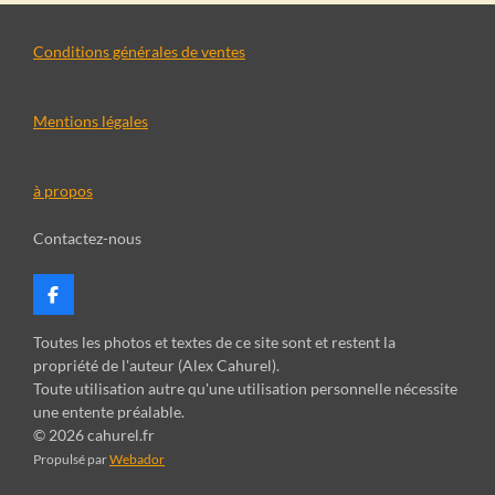
e
e
e
e
r
r
r
r
Conditions générales de ventes
Mentions légales
à propos
Contactez-nous
F
a
c
Toutes les photos et textes de ce site sont et restent la
e
propriété de l'auteur (Alex Cahurel).
b
Toute utilisation autre qu'une utilisation personnelle nécessite
o
une entente préalable.
o
k
© 2026 cahurel.fr
Propulsé par
Webador