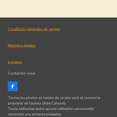
r
r
r
r
t
t
t
t
a
a
a
a
g
g
g
g
e
e
e
e
r
r
r
r
Conditions générales de ventes
Mentions légales
à propos
Contactez-nous
F
a
c
Toutes les photos et textes de ce site sont et restent la
e
propriété de l'auteur (Alex Cahurel).
b
Toute utilisation autre qu'une utilisation personnelle
o
nécessite une entente préalable.
o