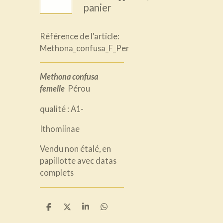
panier
Référence de l'article:
Methona_confusa_F_Per
Methona confusa
femelle
Pérou
qualité : A1-
Ithomiinae
Vendu non étalé, en
papillotte avec datas
complets
P
P
P
P
a
a
a
a